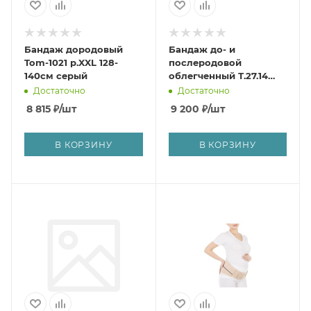
Бандаж дородовый
Бандаж до- и
Tom-1021 р.XXL 128-
послеродовой
140см серый
облегченный Т.27.14
р.XL (Т-1114)
Достаточно
Достаточно
8 815
₽
/шт
9 200
₽
/шт
В КОРЗИНУ
В КОРЗИНУ