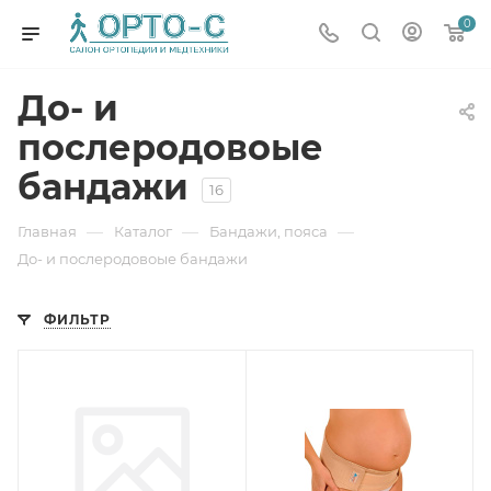
0
До- и
послеродовоые
бандажи
16
—
—
—
Главная
Каталог
Бандажи, пояса
До- и послеродовоые бандажи
ФИЛЬТР