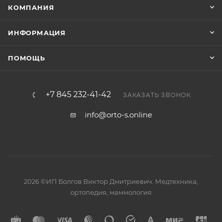
КОМПАНИЯ
Применять бандаж после операции по назначению
ИНФОРМАЦИЯ
и под контролем врача.
ПОМОЩЬ
+7 845 232-41-42
ЗАКАЗАТЬ ЗВОНОК
info@orto-s.online
2026 ©ИП Болгов Виктор Дмитриевич. Медтехника,
ортопедия, маммология