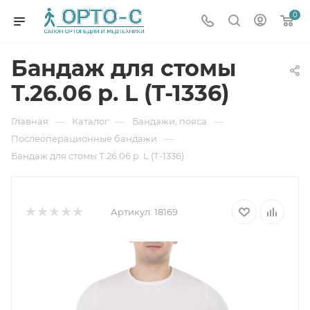
0
Бандаж для стомы
Т.26.06 р. L (Т-1336)
—
—
—
Главная
Каталог
Бандажи, пояса
—
Послеоперационные бандажи
Бандаж для стомы Т.26.06 р. L (Т-1336)
Артикул:
18169