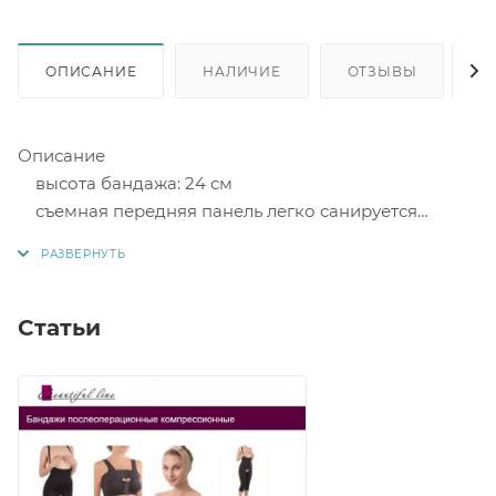
ОПИСАНИЕ
НАЛИЧИЕ
ОТЗЫВЫ
К
Описание
высота бандажа: 24 см
съемная передняя панель легко санируется
диаметр отверстия 80 мм
воздухопроницаемый материал с высокими
компрессионными свойствами надежно фиксирует
калоприемник
Статьи
цвет: белый
Функции:
фиксация передней и боковой брюшной стенки
уменьшение раздражения кожи и зуда вокруг
стомы