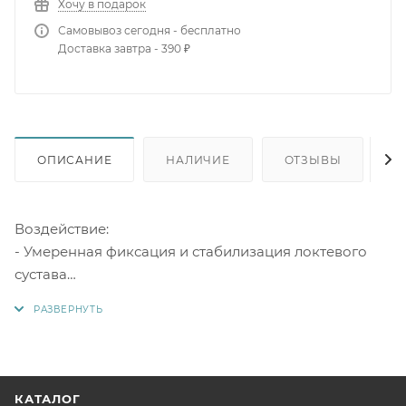
Хочу в подарок
Самовывоз сегодня - бесплатно
Доставка завтра - 390 ₽
ОПИСАНИЕ
НАЛИЧИЕ
ОТЗЫВЫ
К
Воздействие:
- Умеренная фиксация и стабилизация локтевого
сустава
- Улучшение кровообращения, снижение отечности
и нормализация обменных процессов за счет
компрессионного воздействия на область
локтевого сустава
- Теплосберегающий эффект
КАТАЛОГ