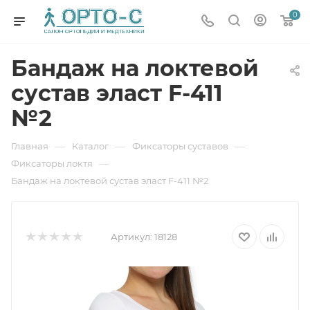
0
Бандаж на локтевой
сустав эласт F-411
№2
—
—
—
Главная
Каталог
Фиксаторы суставов
—
Фиксаторы локтя
Бандаж на локтевой сустав эласт F-411 №2
Артикул:
18128